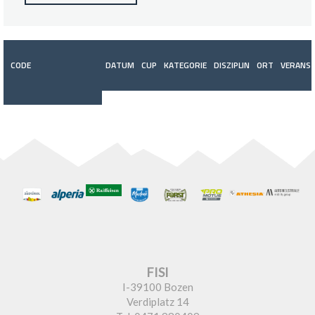
CODE
DATUM
CUP
KATEGORIE
DISZIPLIN
ORT
VERANST
FISI
I-39100 Bozen
Verdiplatz 14