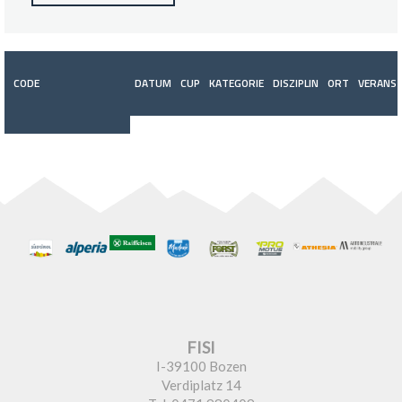
CODE
DATUM
CUP
KATEGORIE
DISZIPLIN
ORT
VERANST
FISI
I-39100 Bozen
Verdiplatz 14