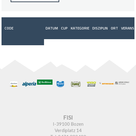
CODE
DATUM
CUP
KATEGORIE
DISZIPLIN
ORT
VERANST
FISI
I-39100 Bozen
Verdiplatz 14