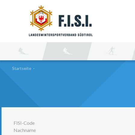
SU
Startseite
-
FISI-Code
Nachname