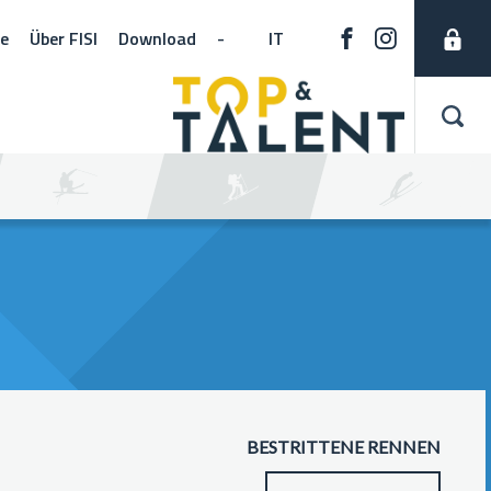
ne
Über FISI
Download
-
IT
BESTRITTENE RENNEN