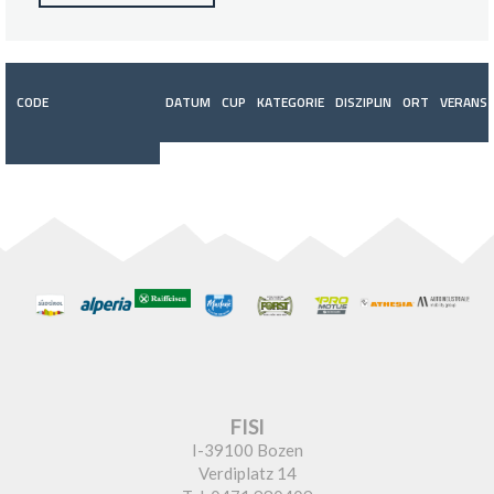
CODE
DATUM
CUP
KATEGORIE
DISZIPLIN
ORT
VERANST
FISI
I-39100 Bozen
Verdiplatz 14