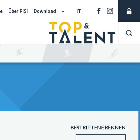
ne
Über FISI
Download
-
IT
BESTRITTENE RENNEN