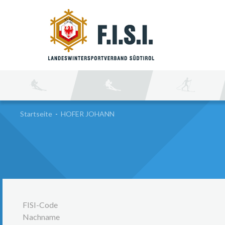
SU
Startseite
-
HOFER JOHANN
FISI-Code
Nachname