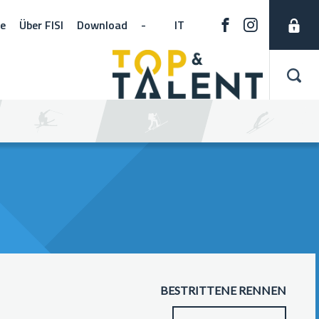
ne
Über FISI
Download
-
IT
BESTRITTENE RENNEN