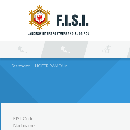
SU
Startseite
-
HOFER RAMONA
FISI-Code
Nachname