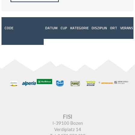
CODE
DATUM
CUP
KATEGORIE
DISZIPLIN
ORT
VERANST
FISI
I-39100 Bozen
Verdiplatz 14