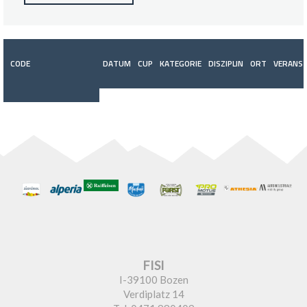
CODE
DATUM
CUP
KATEGORIE
DISZIPLIN
ORT
VERANST
FISI
I-39100 Bozen
Verdiplatz 14