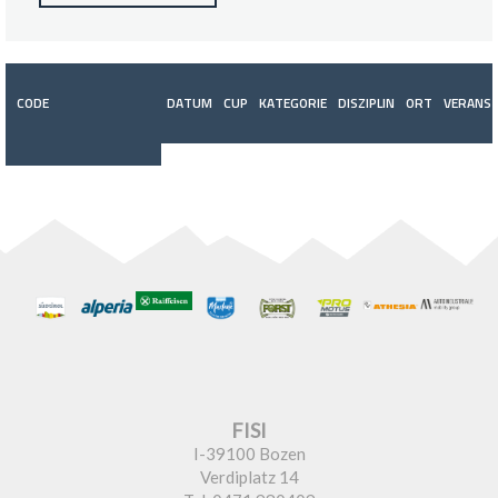
CODE
DATUM
CUP
KATEGORIE
DISZIPLIN
ORT
VERANST
FISI
I-39100 Bozen
Verdiplatz 14