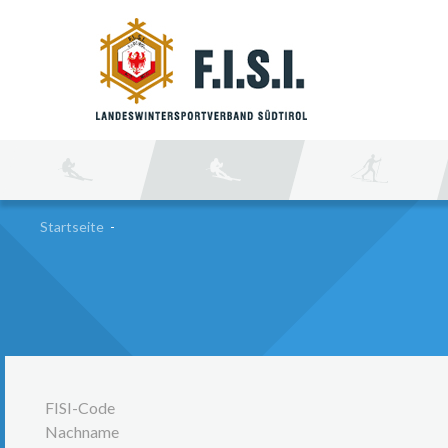
SU
Startseite
-
FISI-Code
Nachname