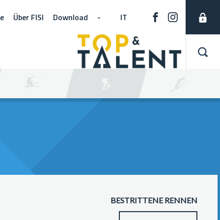
ne
Über FISI
Download
-
IT
BESTRITTENE RENNEN