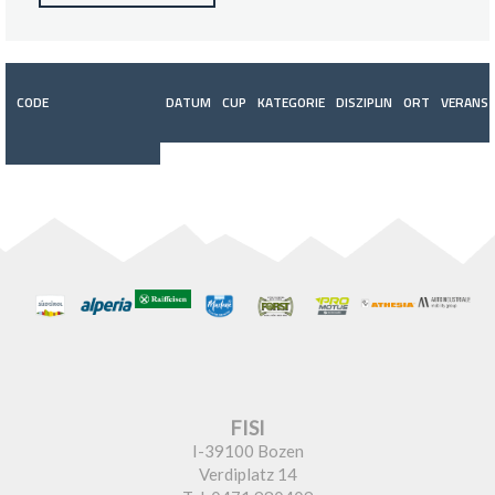
CODE
DATUM
CUP
KATEGORIE
DISZIPLIN
ORT
VERANST
FISI
I-39100 Bozen
Verdiplatz 14