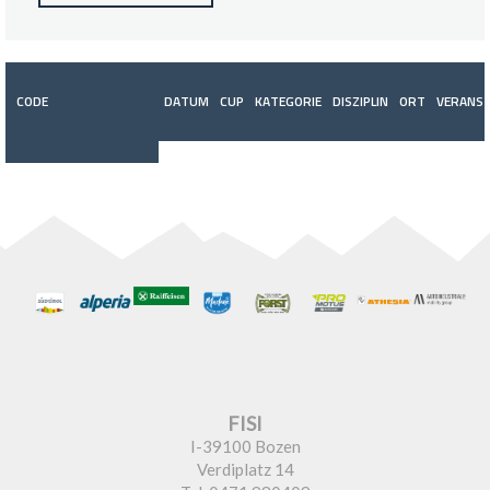
CODE
DATUM
CUP
KATEGORIE
DISZIPLIN
ORT
VERANST
FISI
I-39100 Bozen
Verdiplatz 14