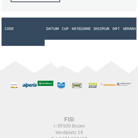
CODE
DATUM
CUP
KATEGORIE
DISZIPLIN
ORT
VERANST
FISI
I-39100 Bozen
Verdiplatz 14