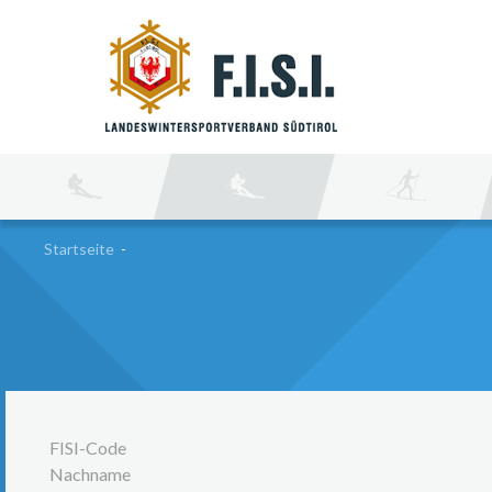
SU
Startseite
-
FISI-Code
Nachname