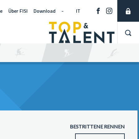
ne
Über FISI
Download
-
IT
BESTRITTENE RENNEN