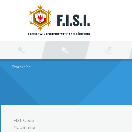
SU
Startseite
-
FISI-Code
Nachname