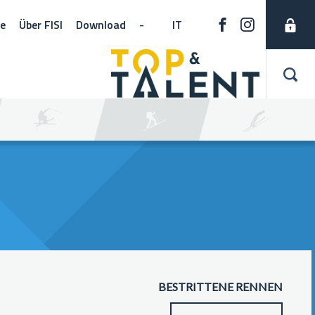
ne
Über FISI
Download
-
IT
BESTRITTENE RENNEN