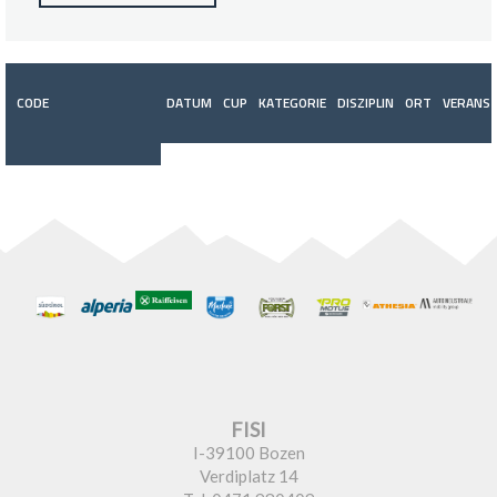
CODE
DATUM
CUP
KATEGORIE
DISZIPLIN
ORT
VERANST
FISI
I-39100 Bozen
Verdiplatz 14