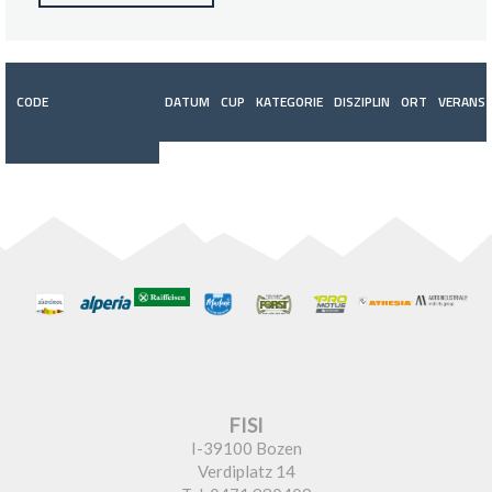
CODE
DATUM
CUP
KATEGORIE
DISZIPLIN
ORT
VERANST
FISI
I-39100 Bozen
Verdiplatz 14