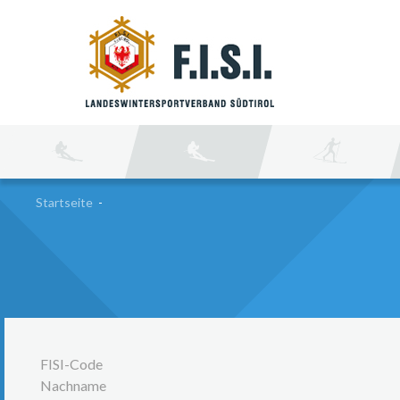
SU
Startseite
-
FISI-Code
Nachname