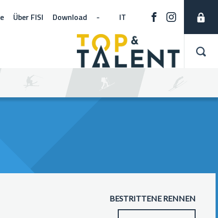
ne
Über FISI
Download
-
IT
BESTRITTENE RENNEN