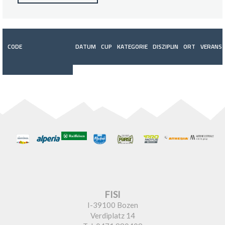
CODE
DATUM
CUP
KATEGORIE
DISZIPLIN
ORT
VERANST
FISI
I-39100 Bozen
Verdiplatz 14