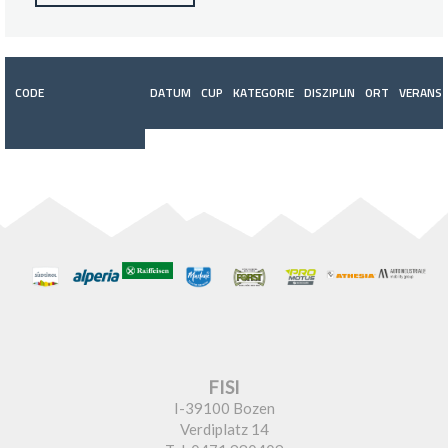
CODE
DATUM
CUP
KATEGORIE
DISZIPLIN
ORT
VERANST
FISI
I-39100 Bozen
Verdiplatz 14