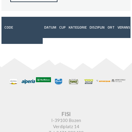
CODE
DATUM
CUP
KATEGORIE
DISZIPLIN
ORT
VERANST
FISI
I-39100 Bozen
Verdiplatz 14