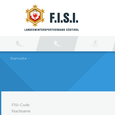
SU
Startseite
-
FISI-Code
Nachname