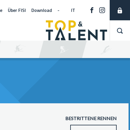
ne
Über FISI
Download
-
IT
BESTRITTENE RENNEN