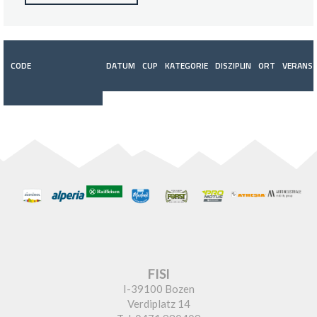
CODE
DATUM
CUP
KATEGORIE
DISZIPLIN
ORT
VERANST
FISI
I-39100 Bozen
Verdiplatz 14