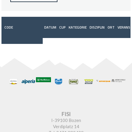
CODE
DATUM
CUP
KATEGORIE
DISZIPLIN
ORT
VERANST
FISI
I-39100 Bozen
Verdiplatz 14