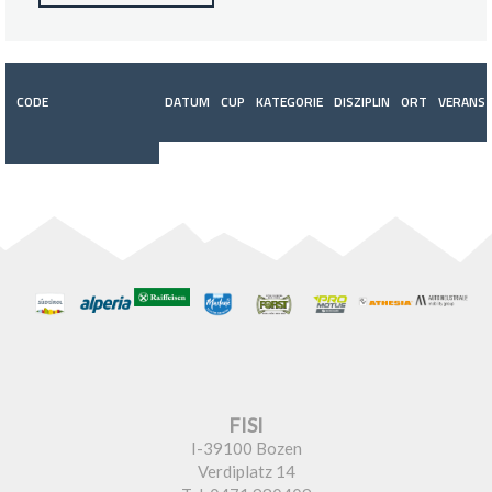
CODE
DATUM
CUP
KATEGORIE
DISZIPLIN
ORT
VERANST
FISI
I-39100 Bozen
Verdiplatz 14