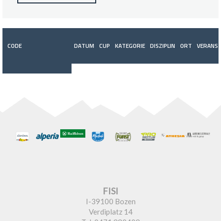
CODE
DATUM
CUP
KATEGORIE
DISZIPLIN
ORT
VERANST
FISI
I-39100 Bozen
Verdiplatz 14