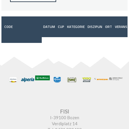
CODE
DATUM
CUP
KATEGORIE
DISZIPLIN
ORT
VERANST
FISI
I-39100 Bozen
Verdiplatz 14