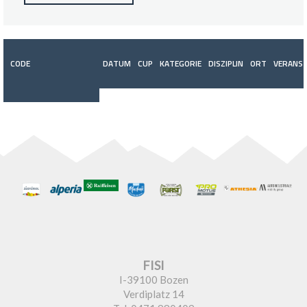
CODE
DATUM
CUP
KATEGORIE
DISZIPLIN
ORT
VERANST
FISI
I-39100 Bozen
Verdiplatz 14