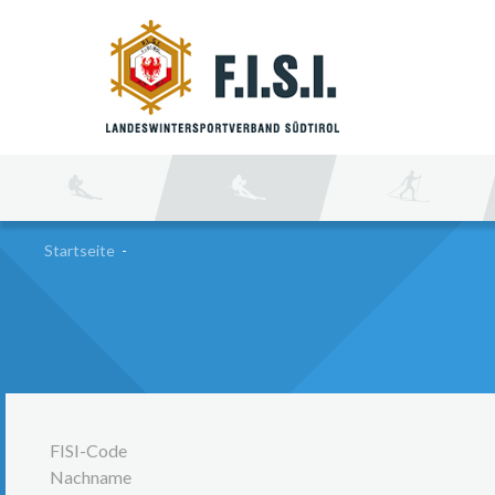
SU
Startseite
-
FISI-Code
Nachname