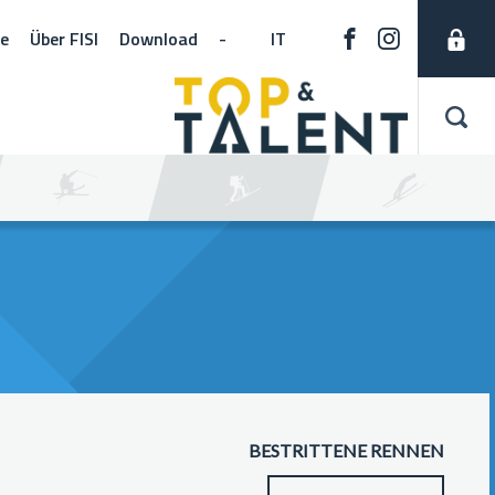
ne
Über FISI
Download
-
IT
BESTRITTENE RENNEN