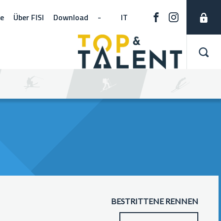
ne
Über FISI
Download
-
IT
BESTRITTENE RENNEN