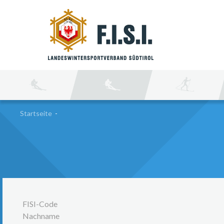
SU
Startseite
-
FISI-Code
Nachname