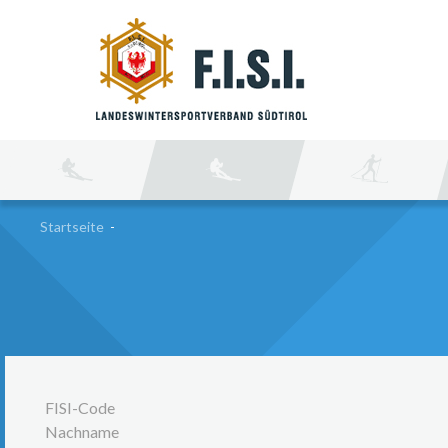
SU
Startseite
-
FISI-Code
Nachname