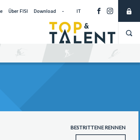
ne
Über FISI
Download
-
IT
BESTRITTENE RENNEN