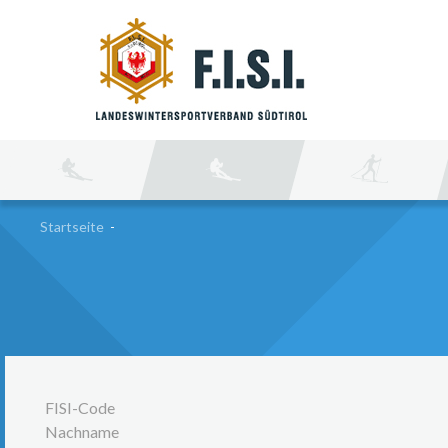
SU
Startseite
-
FISI-Code
Nachname