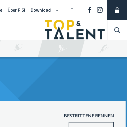
ne
Über FISI
Download
-
IT
BESTRITTENE RENNEN