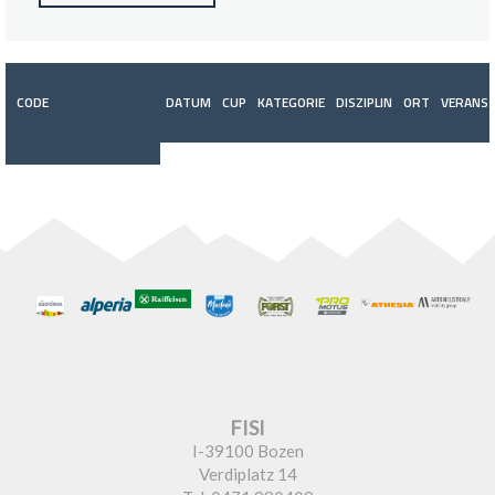
CODE
DATUM
CUP
KATEGORIE
DISZIPLIN
ORT
VERANST
FISI
I-39100 Bozen
Verdiplatz 14