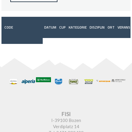
CODE
DATUM
CUP
KATEGORIE
DISZIPLIN
ORT
VERANST
FISI
I-39100 Bozen
Verdiplatz 14