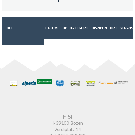
CODE
DATUM
CUP
KATEGORIE
DISZIPLIN
ORT
VERANST
FISI
I-39100 Bozen
Verdiplatz 14