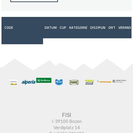
CODE
DATUM
CUP
KATEGORIE
DISZIPLIN
ORT
VERANST
FISI
I-39100 Bozen
Verdiplatz 14