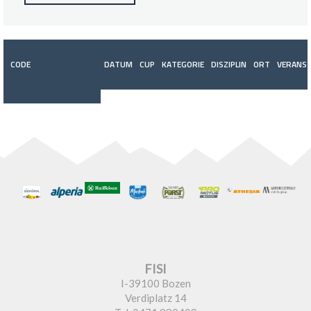
CODE
DATUM
CUP
KATEGORIE
DISZIPLIN
ORT
VERANST
FISI
I-39100 Bozen
Verdiplatz 14