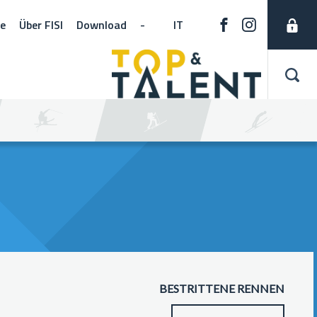
ne
Über FISI
Download
-
IT
BESTRITTENE RENNEN