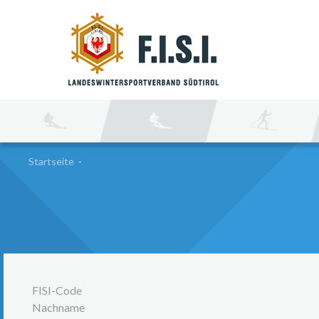
SU
Startseite
-
FISI-Code
Nachname