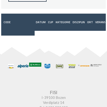
CODE
DATUM
CUP
KATEGORIE
DISZIPLIN
ORT
VERANST
FISI
I-39100 Bozen
Verdiplatz 14