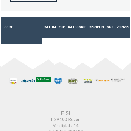
CODE
DATUM
CUP
KATEGORIE
DISZIPLIN
ORT
VERANST
FISI
I-39100 Bozen
Verdiplatz 14