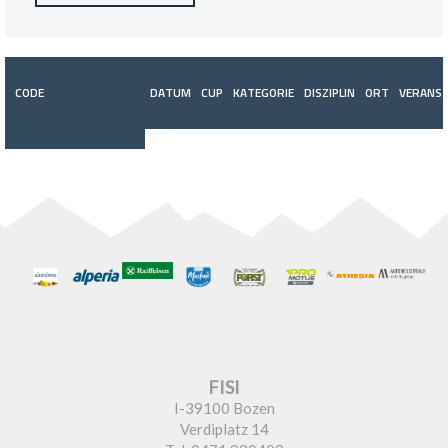
CODE
DATUM
CUP
KATEGORIE
DISZIPLIN
ORT
VERANST
FISI
I-39100 Bozen
Verdiplatz 14