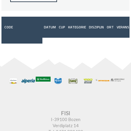
CODE
DATUM
CUP
KATEGORIE
DISZIPLIN
ORT
VERANST
FISI
I-39100 Bozen
Verdiplatz 14