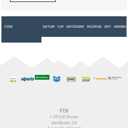
CODE
DATUM
CUP
KATEGORIE
DISZIPLIN
ORT
VERANST
FISI
I-39100 Bozen
Verdiplatz 14