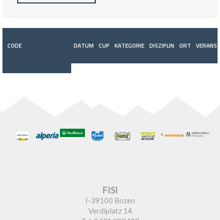
CODE
DATUM
CUP
KATEGORIE
DISZIPLIN
ORT
VERANST
FISI
I-39100 Bozen
Verdiplatz 14