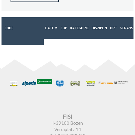
CODE
DATUM
CUP
KATEGORIE
DISZIPLIN
ORT
VERANST
FISI
I-39100 Bozen
Verdiplatz 14