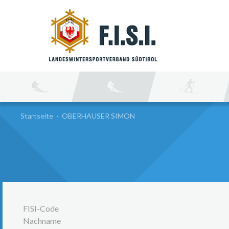
SU
Startseite
-
OBERHAUSER SIMON
FISI-Code
Nachname