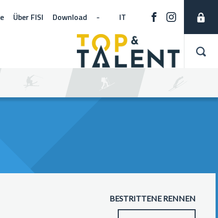
ne
Über FISI
Download
-
IT
BESTRITTENE RENNEN