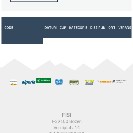
CODE
DATUM
CUP
KATEGORIE
DISZIPLIN
ORT
VERANST
FISI
I-39100 Bozen
Verdiplatz 14