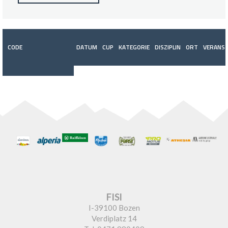
CODE
DATUM
CUP
KATEGORIE
DISZIPLIN
ORT
VERANST
FISI
I-39100 Bozen
Verdiplatz 14