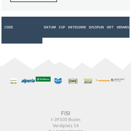
CODE
DATUM
CUP
KATEGORIE
DISZIPLIN
ORT
VERANST
FISI
I-39100 Bozen
Verdiplatz 14